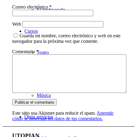
Correo electrónico
*
El profesorado
Web
Cursos
Guarda mi nombre, correo electrónico y web en este
navegador para la próxima vez que comente.
Comentario
*
Teatro
Danza
Música
Este sitio usa Akismet para reducir el spam.
Aprende
Otros servicios
cómo se procesan los datos de tus comentarios.
UTOPIAN