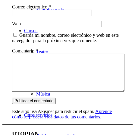
Correo electrónico
*
El profesorado
Web
Cursos
Guarda mi nombre, correo electrónico y web en este
navegador para la próxima vez que comente.
Comentario
*
Teatro
Danza
Música
Este sitio usa Akismet para reducir el spam.
Aprende
Otros servicios
cómo se procesan los datos de tus comentarios.
UTOPIAN