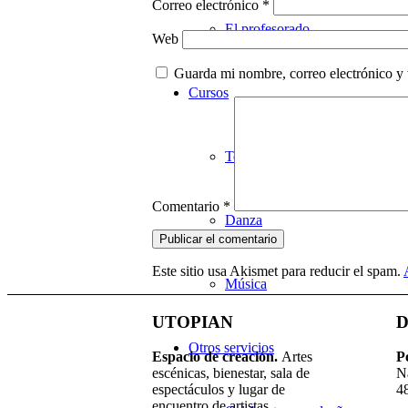
Correo electrónico
*
El profesorado
Web
Guarda mi nombre, correo electrónico y
Cursos
Teatro
Comentario
*
Danza
Este sitio usa Akismet para reducir el spam.
Música
UTOPIAN
D
Otros servicios
Espacio de creaci
ó
n.
Artes
P
escénicas, bienestar, sala de
N
espectáculos y lugar de
4
encuentro de artistas.