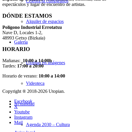
Celebra tu cumpleaños
espectáculos y lugar de encuentro de artistas.
DÓNDE ESTAMOS
Alquiler de espacios
Pol
í
gono Industrial Errotatxu
Nave D, Locales 1-2,
48993 Getxo (Bizkaia)
Galería
HORARIO
Mañanas:
10:00 a 14:00h
Utopian en imágenes
Tardes:
17:00 a 20:00
Horario de verano:
10:00 a 14:00
Videoteca
Copyright ® 2018-
2026 Utopian.
Facebook
Actualidad
X
Youtube
Instagram
Mail
Agenda 2030 – Cultura