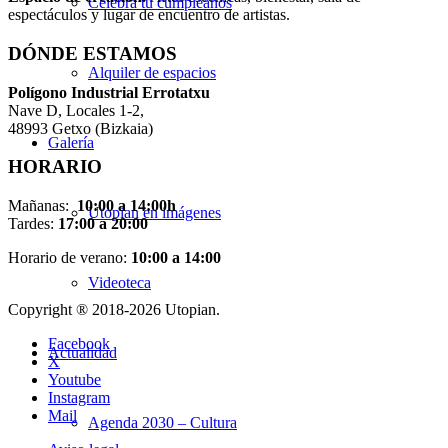
Celebra tu cumpleaños
espectáculos y lugar de encuentro de artistas.
DÓNDE ESTAMOS
Alquiler de espacios
Pol
í
gono Industrial Errotatxu
Nave D, Locales 1-2,
48993 Getxo (Bizkaia)
Galería
HORARIO
Mañanas:
10:00 a 14:00h
Utopian en imágenes
Tardes:
17:00 a 20:00
Horario de verano:
10:00 a 14:00
Videoteca
Copyright ® 2018-
2026 Utopian.
Facebook
Actualidad
X
Youtube
Instagram
Mail
Agenda 2030 – Cultura