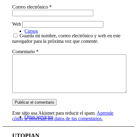
Correo electrónico
*
Web
Cursos
Guarda mi nombre, correo electrónico y web en este
navegador para la próxima vez que comente.
Comentario
*
Este sitio usa Akismet para reducir el spam.
Aprende
Otros servicios
cómo se procesan los datos de tus comentarios.
UTOPIAN