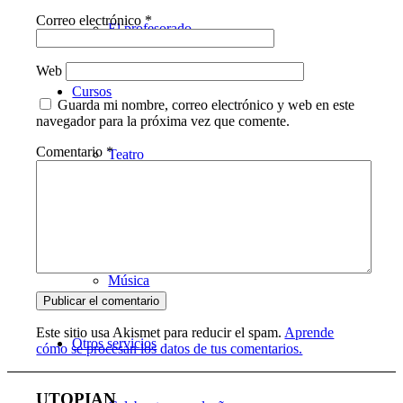
Correo electrónico
*
El profesorado
Web
Cursos
Guarda mi nombre, correo electrónico y web en este
navegador para la próxima vez que comente.
Comentario
*
Teatro
Danza
Música
Este sitio usa Akismet para reducir el spam.
Aprende
Otros servicios
cómo se procesan los datos de tus comentarios.
UTOPIAN