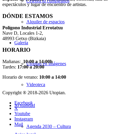
Celebra tu cumpleaños
espectáculos y lugar de encuentro de artistas.
DÓNDE ESTAMOS
Alquiler de espacios
Pol
í
gono Industrial Errotatxu
Nave D, Locales 1-2,
48993 Getxo (Bizkaia)
Galería
HORARIO
Mañanas:
10:00 a 14:00h
Utopian en imágenes
Tardes:
17:00 a 20:00
Horario de verano:
10:00 a 14:00
Videoteca
Copyright ® 2018-
2026 Utopian.
Facebook
Actualidad
X
Youtube
Instagram
Mail
Agenda 2030 – Cultura