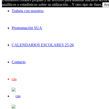
analíticos o estadísticos sobre su utilización…Y otro tipo de fines.
Ace
Trabaja con nosotrxs
Programación SUA
CALENDARIOS ESCOLARES 25-26
Contacto
cas