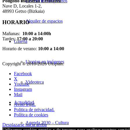
Pol
í
gono Industrial Errotatxu
Celebra tu cumpleaños
Nave D, Locales 1-2,
48993 Getxo (Bizkaia)
Alquiler de espacios
HORARIO
Mañanas:
10:00 a 14:00h
Tardes:
17:00 a 20:00
Galería
Horario de verano:
10:00 a 14:00
Utopian en imágenes
Copyright ® 2018-
2026 Utopian.
Facebook
X
Videoteca
Youtube
Instagram
Mail
Actualidad
Aviso legal.
Politica de privacidad.
Política de cookies
Agenda 2030 – Cultura
Desplazarse hacia arriba
Utilizamos cookies propias y de terceros para analizar nuestros servici