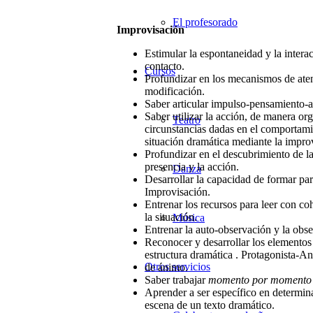
El profesorado
Improvisación
Estimular la espontaneidad y la interac
contacto.
Cursos
Profundizar en los mecanismos de aten
modificación.
Saber articular impulso-pensamiento-ac
Saber utilizar la acción, de manera org
Teatro
circunstancias dadas en el comportamie
situación dramática mediante la impro
Profundizar en el descubrimiento de la
presencia y la acción.
Danza
Desarrollar la capacidad de formar par
Improvisación.
Entrenar los recursos para leer con c
la situación.
Música
Entrenar la auto-observación y la obse
Reconocer y desarrollar los elementos 
estructura dramática . Protagonista-An
Otros servicios
de ánimo.
Saber trabajar
momento por momento
Aprender a ser específico en determina
escena de un texto dramático.