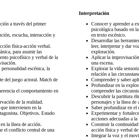
Interpretación
ción a través del primer
Conocer y aprender a exp
psicológica basado en la
ción, escucha, interacción y
en texto escénico.
Desarrollar las herramie
ción física-acción verbal.
leer, interpretar y dar v
ánica, para asumir las
exploración.
nto psicofísico y verbal de la
Aplicar la improvisación 
visación.
una escena.
 personalidad escénica, la
Explorar la vida sensoria
relación a las circunstan
te del juego actoral. Match de
Comprender y saber aplic
Profundizar en la explor
oherencia el comportamiento en
comprender las circunst
Descubrir la partitura rí
rvación de la realidad.
personajes y la línea de 
que intervienen en la
Saber profundizar en el 
tagonista. Objetivos. Estado
Experimentar y fortalece
acciones adecuadas a la
en la línea de acción.
Construir la continuidad 
r el conflicto central de una
acción física y verbal d
Integrar la voz y el mov