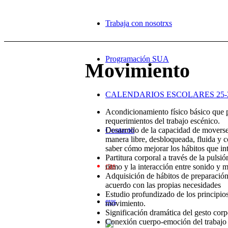
Trabaja con nosotrxs
Programación SUA
Movimiento
CALENDARIOS ESCOLARES 25-
Acondicionamiento físico básico que p
requerimientos del trabajo escénico.
Contacto
Desarrollo de la capacidad de moverse
manera libre, desbloqueada, fluida y 
saber cómo mejorar los hábitos que int
Partitura corporal a través de la pulsión
cas
ritmo y la interacción entre sonido y 
Adquisición de hábitos de preparación
acuerdo con las propias necesidades
Estudio profundizado de los principios
eus
movimiento.
Significación dramática del gesto corp
Conexión cuerpo-emoción del trabajo in