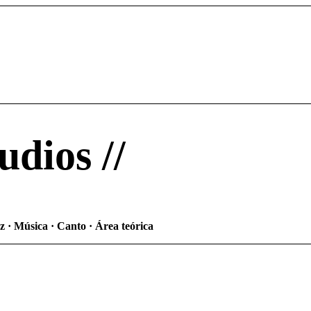
tudios
//
z · Música · Canto · Área teórica