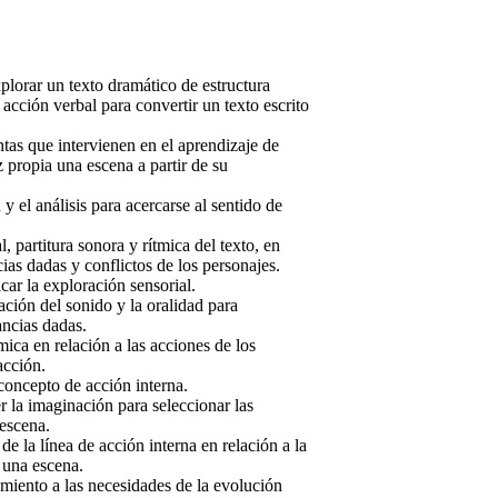
lorar un texto dramático de estructura
 acción verbal para convertir un texto escrito
ntas que intervienen en el aprendizaje de
oz propia una escena a partir de su
y el análisis para acercarse al sentido de
l, partitura sonora y rítmica del texto, en
cias dadas y conflictos de los personajes.
ar la exploración sensorial.
ación del sonido y la oralidad para
ancias dadas.
tmica en relación a las acciones de los
acción.
concepto de acción interna.
r la imaginación para seleccionar las
 escena.
de la línea de acción interna en relación a la
e una escena.
imiento a las necesidades de la evolución