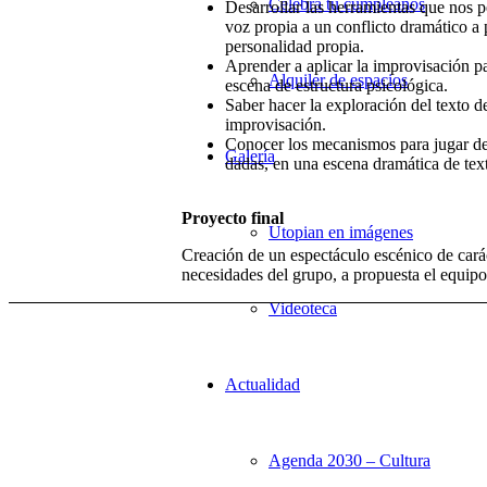
Celebra tu cumpleaños
Desarrollar las herramientas que nos pe
voz propia a un conflicto dramático a p
personalidad propia.
Aprender a aplicar la improvisación pa
Alquiler de espacios
escena de estructura psicológica.
Saber hacer la exploración del texto d
improvisación.
Conocer los mecanismos para jugar den
Galería
dadas, en una escena dramática de text
Proyecto final
Utopian en imágenes
Creación de un espectáculo escénico de cará
necesidades del grupo, a propuesta el equipo
Videoteca
Actualidad
Agenda 2030 – Cultura