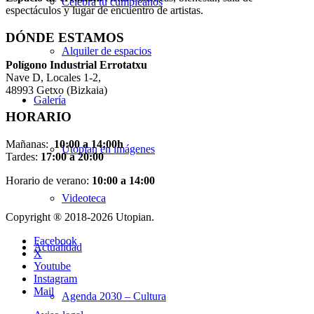
Celebra tu cumpleaños
espectáculos y lugar de encuentro de artistas.
DÓNDE ESTAMOS
Alquiler de espacios
Pol
í
gono Industrial Errotatxu
Nave D, Locales 1-2,
48993 Getxo (Bizkaia)
Galería
HORARIO
Mañanas:
10:00 a 14:00h
Utopian en imágenes
Tardes:
17:00 a 20:00
Horario de verano:
10:00 a 14:00
Videoteca
Copyright ® 2018-
2026 Utopian.
Facebook
Actualidad
X
Youtube
Instagram
Mail
Agenda 2030 – Cultura