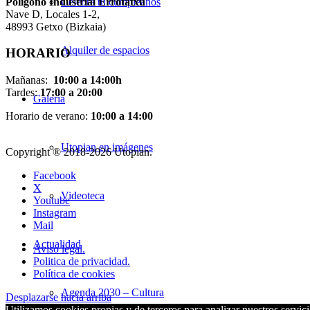
Pol
í
gono Industrial Errotatxu
Celebra tu cumpleaños
Nave D, Locales 1-2,
48993 Getxo (Bizkaia)
Alquiler de espacios
HORARIO
Mañanas:
10:00 a 14:00h
Tardes:
17:00 a 20:00
Galería
Horario de verano:
10:00 a 14:00
Utopian en imágenes
Copyright ® 2018-
2026 Utopian.
Facebook
X
Videoteca
Youtube
Instagram
Mail
Actualidad
Aviso legal.
Politica de privacidad.
Política de cookies
Agenda 2030 – Cultura
Desplazarse hacia arriba
Utilizamos cookies propias y de terceros para analizar nuestros servici