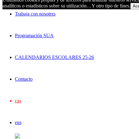
analíticos o estadísticos sobre su utilización…Y otro tipo de fines.
Ace
Trabaja con nosotrxs
Programación SUA
CALENDARIOS ESCOLARES 25-26
Contacto
cas
eus