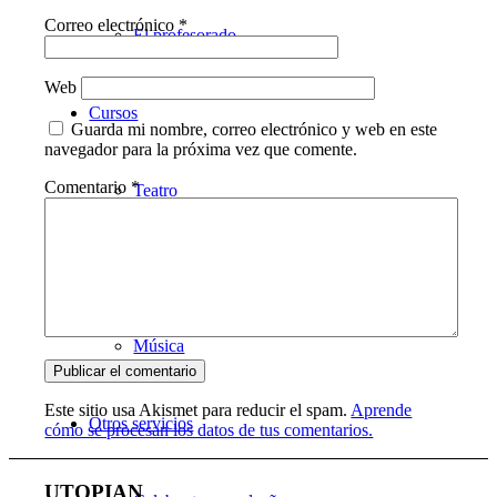
Correo electrónico
*
El profesorado
Web
Cursos
Guarda mi nombre, correo electrónico y web en este
navegador para la próxima vez que comente.
Comentario
*
Teatro
Danza
Música
Este sitio usa Akismet para reducir el spam.
Aprende
Otros servicios
cómo se procesan los datos de tus comentarios.
UTOPIAN