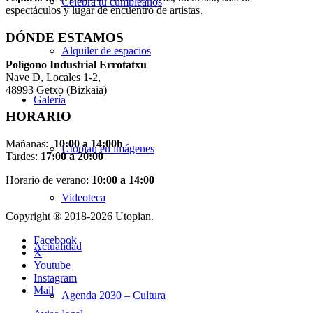
Celebra tu cumpleaños
espectáculos y lugar de encuentro de artistas.
DÓNDE ESTAMOS
Alquiler de espacios
Pol
í
gono Industrial Errotatxu
Nave D, Locales 1-2,
48993 Getxo (Bizkaia)
Galería
HORARIO
Mañanas:
10:00 a 14:00h
Utopian en imágenes
Tardes:
17:00 a 20:00
Horario de verano:
10:00 a 14:00
Videoteca
Copyright ® 2018-
2026 Utopian.
Facebook
Actualidad
X
Youtube
Instagram
Mail
Agenda 2030 – Cultura