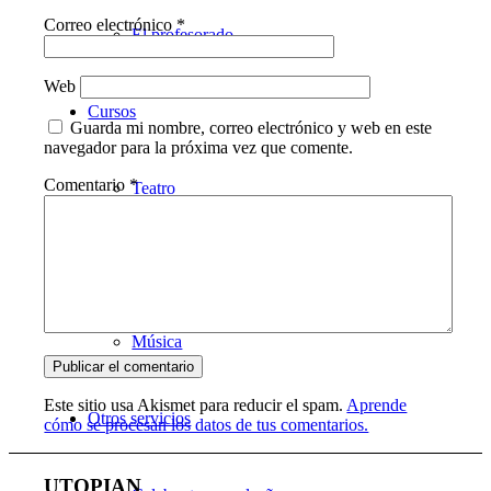
Correo electrónico
*
El profesorado
Web
Cursos
Guarda mi nombre, correo electrónico y web en este
navegador para la próxima vez que comente.
Comentario
*
Teatro
Danza
Música
Este sitio usa Akismet para reducir el spam.
Aprende
Otros servicios
cómo se procesan los datos de tus comentarios.
UTOPIAN