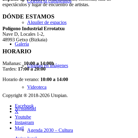
Celebra tu cumpleaños
espectáculos y lugar de encuentro de artistas.
DÓNDE ESTAMOS
Alquiler de espacios
Pol
í
gono Industrial Errotatxu
Nave D, Locales 1-2,
48993 Getxo (Bizkaia)
Galería
HORARIO
Mañanas:
10:00 a 14:00h
Utopian en imágenes
Tardes:
17:00 a 20:00
Horario de verano:
10:00 a 14:00
Videoteca
Copyright ® 2018-
2026 Utopian.
Facebook
Actualidad
X
Youtube
Instagram
Mail
Agenda 2030 – Cultura