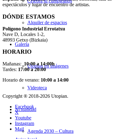
Celebra tu cumpleaños
espectáculos y lugar de encuentro de artistas.
DÓNDE ESTAMOS
Alquiler de espacios
Pol
í
gono Industrial Errotatxu
Nave D, Locales 1-2,
48993 Getxo (Bizkaia)
Galería
HORARIO
Mañanas:
10:00 a 14:00h
Utopian en imágenes
Tardes:
17:00 a 20:00
Horario de verano:
10:00 a 14:00
Videoteca
Copyright ® 2018-
2026 Utopian.
Facebook
Actualidad
X
Youtube
Instagram
Mail
Agenda 2030 – Cultura