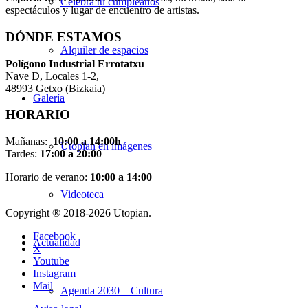
Celebra tu cumpleaños
espectáculos y lugar de encuentro de artistas.
DÓNDE ESTAMOS
Alquiler de espacios
Pol
í
gono Industrial Errotatxu
Nave D, Locales 1-2,
48993 Getxo (Bizkaia)
Galería
HORARIO
Mañanas:
10:00 a 14:00h
Utopian en imágenes
Tardes:
17:00 a 20:00
Horario de verano:
10:00 a 14:00
Videoteca
Copyright ® 2018-
2026 Utopian.
Facebook
Actualidad
X
Youtube
Instagram
Mail
Agenda 2030 – Cultura