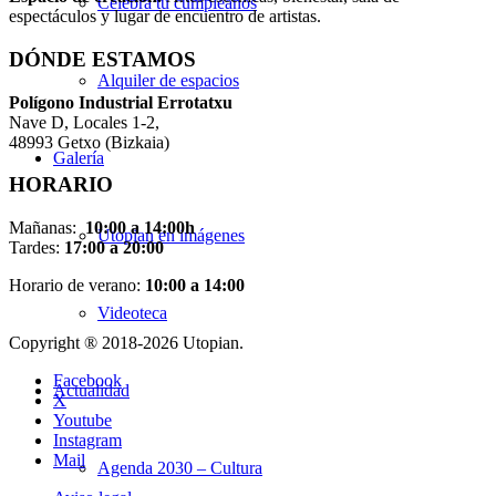
Celebra tu cumpleaños
espectáculos y lugar de encuentro de artistas.
DÓNDE ESTAMOS
Alquiler de espacios
Pol
í
gono Industrial Errotatxu
Nave D, Locales 1-2,
48993 Getxo (Bizkaia)
Galería
HORARIO
Mañanas:
10:00 a 14:00h
Utopian en imágenes
Tardes:
17:00 a 20:00
Horario de verano:
10:00 a 14:00
Videoteca
Copyright ® 2018-
2026 Utopian.
Facebook
Actualidad
X
Youtube
Instagram
Mail
Agenda 2030 – Cultura