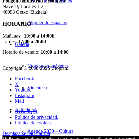
Pol
í
gono Industrial Errotatxu
Celebra tu cumpleaños
Nave D, Locales 1-2,
48993 Getxo (Bizkaia)
Alquiler de espacios
HORARIO
Mañanas:
10:00 a 14:00h
Tardes:
17:00 a 20:00
Galería
Horario de verano:
10:00 a 14:00
Utopian en imágenes
Copyright ® 2018-
2026 Utopian.
Facebook
X
Videoteca
Youtube
Instagram
Mail
Actualidad
Aviso legal.
Politica de privacidad.
Política de cookies
Agenda 2030 – Cultura
Desplazarse hacia arriba
Utilizamos cookies propias y de terceros para analizar nuestros servici