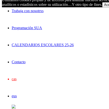
analíticos o estadísticos sobre su utilización…Y otro tipo de fines.
Ace
Trabaja con nosotrxs
Programación SUA
CALENDARIOS ESCOLARES 25-26
Contacto
cas
eus