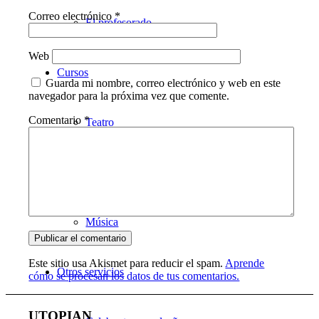
Correo electrónico
*
El profesorado
Web
Cursos
Guarda mi nombre, correo electrónico y web en este
navegador para la próxima vez que comente.
Comentario
*
Teatro
Danza
Música
Este sitio usa Akismet para reducir el spam.
Aprende
Otros servicios
cómo se procesan los datos de tus comentarios.
UTOPIAN