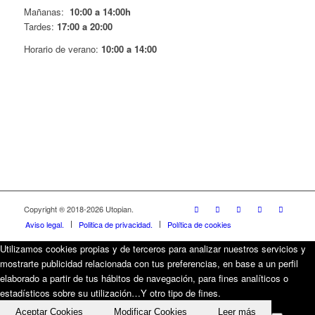
Mañanas:
10:00 a 14:00h
Tardes:
17:00 a 20:00
Horario de verano:
10:00 a 14:00
Copyright ® 2018-
2026 Utopian.
Aviso legal.
Politica de privacidad.
Política de cookies
Utilizamos cookies propias y de terceros para analizar nuestros servicios y
mostrarte publicidad relacionada con tus preferencias, en base a un perfil
elaborado a partir de tus hábitos de navegación, para fines analíticos o
estadísticos sobre su utilización…Y otro tipo de fines.
Aceptar Cookies
Modificar Cookies
Leer más