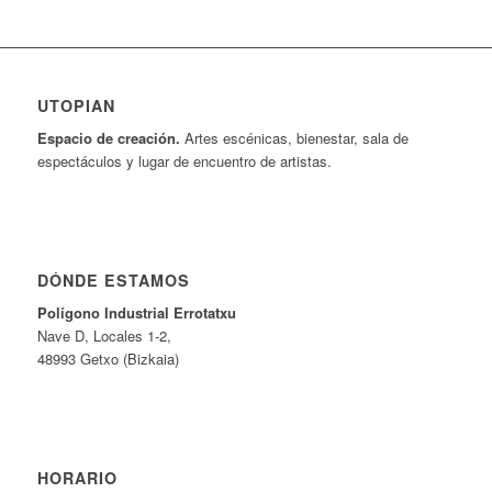
UTOPIAN
Espacio de creaci
ó
n.
Artes escénicas, bienestar, sala de
espectáculos y lugar de encuentro de artistas.
DÓNDE ESTAMOS
Pol
í
gono Industrial Errotatxu
Nave D, Locales 1-2,
48993 Getxo (Bizkaia)
HORARIO