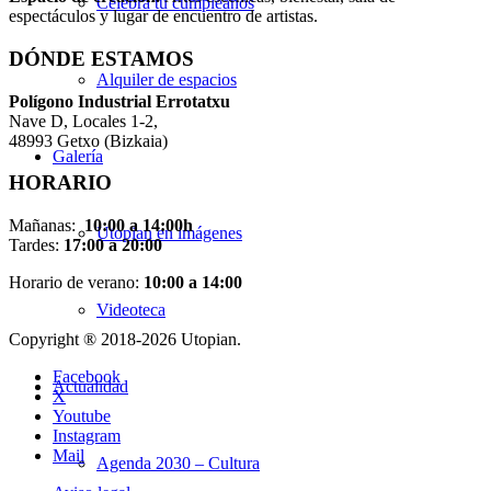
Celebra tu cumpleaños
espectáculos y lugar de encuentro de artistas.
DÓNDE ESTAMOS
Alquiler de espacios
Pol
í
gono Industrial Errotatxu
Nave D, Locales 1-2,
48993 Getxo (Bizkaia)
Galería
HORARIO
Mañanas:
10:00 a 14:00h
Utopian en imágenes
Tardes:
17:00 a 20:00
Horario de verano:
10:00 a 14:00
Videoteca
Copyright ® 2018-
2026 Utopian.
Facebook
Actualidad
X
Youtube
Instagram
Mail
Agenda 2030 – Cultura