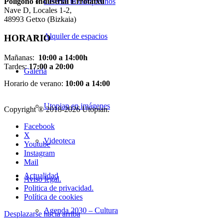
Pol
í
gono Industrial Errotatxu
Celebra tu cumpleaños
Nave D, Locales 1-2,
48993 Getxo (Bizkaia)
Alquiler de espacios
HORARIO
Mañanas:
10:00 a 14:00h
Tardes:
17:00 a 20:00
Galería
Horario de verano:
10:00 a 14:00
Utopian en imágenes
Copyright ® 2018-
2026 Utopian.
Facebook
X
Videoteca
Youtube
Instagram
Mail
Actualidad
Aviso legal.
Politica de privacidad.
Política de cookies
Agenda 2030 – Cultura
Desplazarse hacia arriba