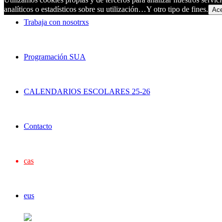
analíticos o estadísticos sobre su utilización…Y otro tipo de fines.
Ace
Trabaja con nosotrxs
Programación SUA
CALENDARIOS ESCOLARES 25-26
Contacto
cas
eus