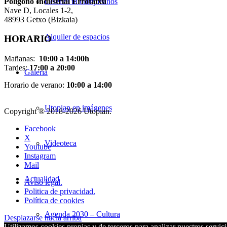
Pol
í
gono Industrial Errotatxu
Celebra tu cumpleaños
Nave D, Locales 1-2,
48993 Getxo (Bizkaia)
Alquiler de espacios
HORARIO
Mañanas:
10:00 a 14:00h
Tardes:
17:00 a 20:00
Galería
Horario de verano:
10:00 a 14:00
Utopian en imágenes
Copyright ® 2018-
2026 Utopian.
Facebook
X
Videoteca
Youtube
Instagram
Mail
Actualidad
Aviso legal.
Politica de privacidad.
Política de cookies
Agenda 2030 – Cultura
Desplazarse hacia arriba
Utilizamos cookies propias y de terceros para analizar nuestros servici