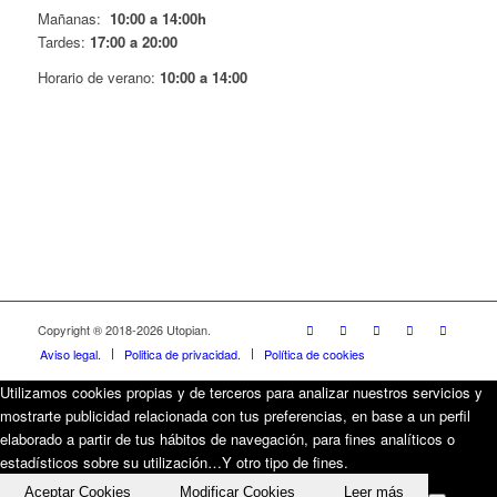
Mañanas:
10:00 a 14:00h
Tardes:
17:00 a 20:00
Horario de verano:
10:00 a 14:00
Copyright ® 2018-
2026 Utopian.
Aviso legal.
Politica de privacidad.
Política de cookies
Utilizamos cookies propias y de terceros para analizar nuestros servicios y
mostrarte publicidad relacionada con tus preferencias, en base a un perfil
elaborado a partir de tus hábitos de navegación, para fines analíticos o
estadísticos sobre su utilización…Y otro tipo de fines.
Aceptar Cookies
Modificar Cookies
Leer más