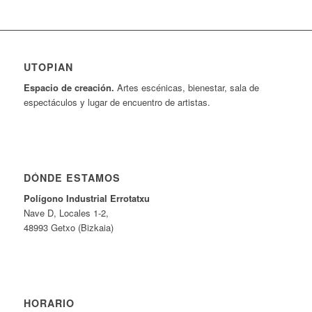
UTOPIAN
Espacio de creaci
ó
n.
Artes escénicas, bienestar, sala de
espectáculos y lugar de encuentro de artistas.
DÓNDE ESTAMOS
Pol
í
gono Industrial Errotatxu
Nave D, Locales 1-2,
48993 Getxo (Bizkaia)
HORARIO