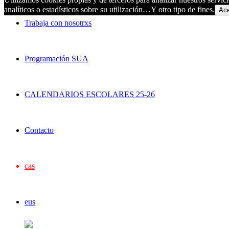
analíticos o estadísticos sobre su utilización…Y otro tipo de fines.
Ace
Trabaja con nosotrxs
Programación SUA
CALENDARIOS ESCOLARES 25-26
Contacto
cas
eus