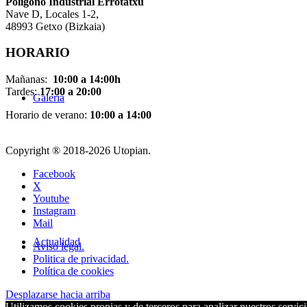
Pol
í
gono Industrial Errotatxu
Nave D, Locales 1-2,
48993 Getxo (Bizkaia)
HORARIO
Mañanas:
10:00 a 14:00h
Tardes:
17:00 a 20:00
Galería
Horario de verano:
10:00 a 14:00
Copyright ® 2018-
2026 Utopian.
Facebook
X
Youtube
Instagram
Mail
Actualidad
Aviso legal.
Politica de privacidad.
Política de cookies
Desplazarse hacia arriba
Utilizamos cookies propias y de terceros para analizar nuestros servici