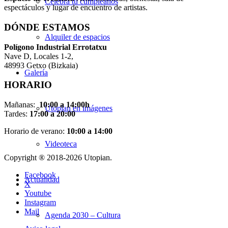
Celebra tu cumpleaños
espectáculos y lugar de encuentro de artistas.
DÓNDE ESTAMOS
Alquiler de espacios
Pol
í
gono Industrial Errotatxu
Nave D, Locales 1-2,
48993 Getxo (Bizkaia)
Galería
HORARIO
Mañanas:
10:00 a 14:00h
Utopian en imágenes
Tardes:
17:00 a 20:00
Horario de verano:
10:00 a 14:00
Videoteca
Copyright ® 2018-
2026 Utopian.
Facebook
Actualidad
X
Youtube
Instagram
Mail
Agenda 2030 – Cultura