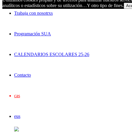
analíticos o estadísticos sobre su utilización…Y otro tipo de fines.
Ace
Trabaja con nosotrxs
Programación SUA
CALENDARIOS ESCOLARES 25-26
Contacto
cas
eus