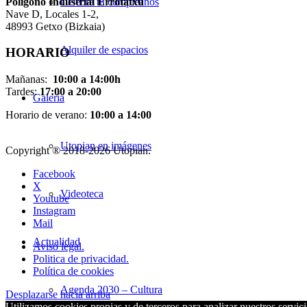
Pol
í
gono Industrial Errotatxu
Celebra tu cumpleaños
Nave D, Locales 1-2,
48993 Getxo (Bizkaia)
Alquiler de espacios
HORARIO
Mañanas:
10:00 a 14:00h
Tardes:
17:00 a 20:00
Galería
Horario de verano:
10:00 a 14:00
Utopian en imágenes
Copyright ® 2018-
2026 Utopian.
Facebook
X
Videoteca
Youtube
Instagram
Mail
Actualidad
Aviso legal.
Politica de privacidad.
Política de cookies
Agenda 2030 – Cultura
Desplazarse hacia arriba
Utilizamos cookies propias y de terceros para analizar nuestros servici