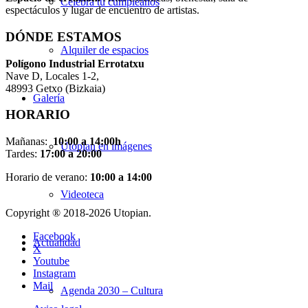
Celebra tu cumpleaños
espectáculos y lugar de encuentro de artistas.
DÓNDE ESTAMOS
Alquiler de espacios
Pol
í
gono Industrial Errotatxu
Nave D, Locales 1-2,
48993 Getxo (Bizkaia)
Galería
HORARIO
Mañanas:
10:00 a 14:00h
Utopian en imágenes
Tardes:
17:00 a 20:00
Horario de verano:
10:00 a 14:00
Videoteca
Copyright ® 2018-
2026 Utopian.
Facebook
Actualidad
X
Youtube
Instagram
Mail
Agenda 2030 – Cultura