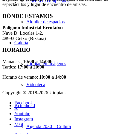
Celebra tu cumpleaños
espectáculos y lugar de encuentro de artistas.
DÓNDE ESTAMOS
Alquiler de espacios
Pol
í
gono Industrial Errotatxu
Nave D, Locales 1-2,
48993 Getxo (Bizkaia)
Galería
HORARIO
Mañanas:
10:00 a 14:00h
Utopian en imágenes
Tardes:
17:00 a 20:00
Horario de verano:
10:00 a 14:00
Videoteca
Copyright ® 2018-
2026 Utopian.
Facebook
Actualidad
X
Youtube
Instagram
Mail
Agenda 2030 – Cultura