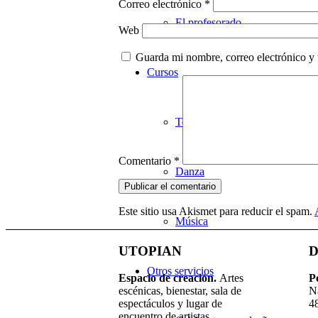
Correo electrónico
*
El profesorado
Web
Guarda mi nombre, correo electrónico y
Cursos
Teatro
Comentario
*
Danza
Este sitio usa Akismet para reducir el spam.
Música
UTOPIAN
D
Otros servicios
Espacio de creaci
ó
n.
Artes
P
escénicas, bienestar, sala de
N
espectáculos y lugar de
4
encuentro de artistas.