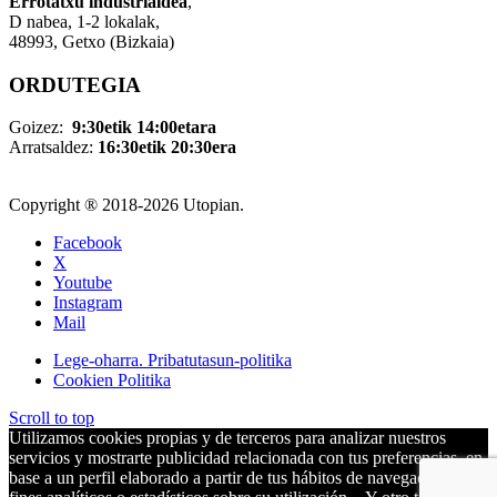
Errotatxu industrialdea
,
D nabea, 1-2 lokalak,
48993, Getxo (Bizkaia)
ORDUTEGIA
Goizez:
9:30etik 14:00etara
Arratsaldez:
16:30etik 20:30era
Copyright ® 2018-
2026 Utopian.
Facebook
X
Youtube
Instagram
Mail
Lege-oharra. Pribatutasun-politika
Cookien Politika
Scroll to top
Utilizamos cookies propias y de terceros para analizar nuestros
servicios y mostrarte publicidad relacionada con tus preferencias, en
base a un perfil elaborado a partir de tus hábitos de navegación, para