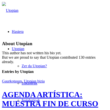
Hasiera
About
Utopian
Utopian
This author has not written his bio yet.
But we are proud to say that
Utopian
contributed 130 entries
already.
Zer da Utopian?
Entries by Utopian
Gaurkotasun
,
Utopian bizia
Irakasleak
AGENDA ARTÍSTICA:
Instalazioak
MUESTRA FIN DE CURSO