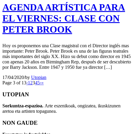
AGENDA ARTÍSTICA PARA
EL VIERNES: CLASE CON
PETER BROOK
Hoy os proponemos una Clase magistral con el Director inglés mas
importante: Peter Brook. Peter Brook es una de las figuras teatrales
más importantes del siglo XX. Hizo su debut como director en 1945
con apenas 20 años en Birmingham Rep, después de ser descubierto
por Barry Jackson. Entre 1947 y 1950 fue ya director […]
17/04/2020
/
by
Utopian
Page 3 of 13
‹
1
2
3
4
5
›
»
UTOPIAN
Sorkuntza-espazioa.
Arte eszenikoak, ongizatea, ikuskizunen
aretoa eta artisten topagunea.
NON GAUDE