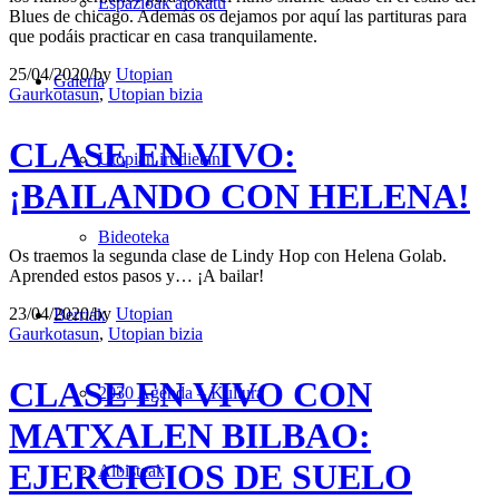
Espazioak alokatu
Blues de chicago. Además os dejamos por aquí las partituras para
que podáis practicar en casa tranquilamente.
25/04/2020
/
by
Utopian
Galeria
Gaurkotasun
,
Utopian bizia
CLASE EN VIVO:
Utopian irudietan
¡BAILANDO CON HELENA!
Bideoteka
Os traemos la segunda clase de Lindy Hop con Helena Golab.
Aprended estos pasos y… ¡A bailar!
23/04/2020
/
by
Utopian
Berriak
Gaurkotasun
,
Utopian bizia
CLASE EN VIVO CON
2030 Agenda – Kultura
MATXALEN BILBAO:
EJERCICIOS DE SUELO
Albisteak