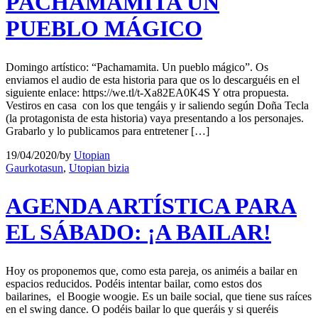
PACHAMAMITA UN
PUEBLO MÁGICO
Domingo artístico: “Pachamamita. Un pueblo mágico”. Os
enviamos el audio de esta historia para que os lo descarguéis en el
siguiente enlace: https://we.tl/t-Xa82EA0K4S Y otra propuesta.
Vestiros en casa con los que tengáis y ir saliendo según Doña Tecla
(la protagonista de esta historia) vaya presentando a los personajes.
Grabarlo y lo publicamos para entretener […]
19/04/2020
/
by
Utopian
Gaurkotasun
,
Utopian bizia
AGENDA ARTÍSTICA PARA
EL SÁBADO: ¡A BAILAR!
Hoy os proponemos que, como esta pareja, os animéis a bailar en
espacios reducidos. Podéis intentar bailar, como estos dos
bailarines, el Boogie woogie. Es un baile social, que tiene sus raíces
en el swing dance. O podéis bailar lo que queráis y si queréis