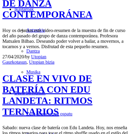
DE DANZA
Ikastaroak
CONTEMPORÁNEA
Antzerkia
Hoy os dejamos este video-resumen de la muestra de fin de curso
del año pasado del grupo de danza contemporánea. Profesora
Matxalen Bilbao. Deseando poder volver a bailar, a movernos, a
tocarnos y a vernos. Disfrutad de esta pequeño resumen.
Dantza
27/04/2020
/
by
Utopian
Gaurkotasun
,
Utopian bizia
Musika
CLASE EN VIVO DE
BATERÍA CON EDU
Beste zerbitzuak
LANDETA: RITMOS
TERNARIOS
Zure urtebetetzea ospatu
Sabado: nueva clase de batería con Edu Landeta. Hoy, nos enseña
los ritmos ternarios para tocar el ritmo shuffle usado en el estilo del