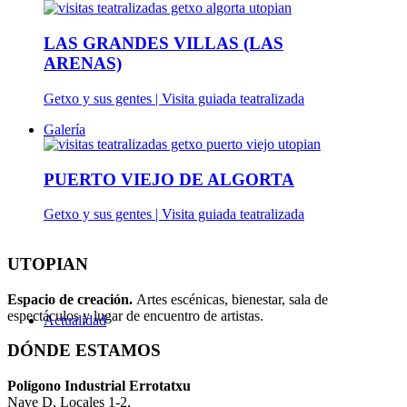
LAS GRANDES VILLAS (LAS
ARENAS)
Getxo y sus gentes | Visita guiada teatralizada
Galería
PUERTO VIEJO DE ALGORTA
Getxo y sus gentes | Visita guiada teatralizada
UTOPIAN
Espacio de creaci
ó
n.
Artes escénicas, bienestar, sala de
espectáculos y lugar de encuentro de artistas.
Actualidad
DÓNDE ESTAMOS
Pol
í
gono Industrial Errotatxu
Nave D, Locales 1-2,