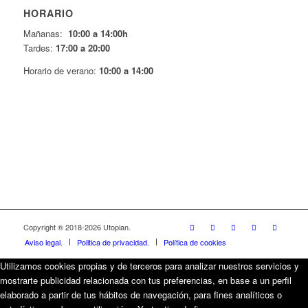
HORARIO
Mañanas:
10:00 a 14:00h
Tardes:
17:00 a 20:00
Horario de verano:
10:00 a 14:00
Copyright ® 2018-
2026 Utopian.
Aviso legal.
Politica de privacidad.
Política de cookies
Utilizamos cookies propias y de terceros para analizar nuestros servicios y
mostrarte publicidad relacionada con tus preferencias, en base a un perfil
elaborado a partir de tus hábitos de navegación, para fines analíticos o