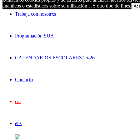
analíticos o estadísticos sobre su utilización…Y otro tipo de fines.
Ace
Trabaja con nosotrxs
Programación SUA
CALENDARIOS ESCOLARES 25-26
Contacto
cas
eus