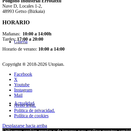
Pol
í
gono Industrial Errotatxu
Nave D, Locales 1-2,
48993 Getxo (Bizkaia)
HORARIO
Mañanas:
10:00 a 14:00h
Tardes:
17:00 a 20:00
Galería
Horario de verano:
10:00 a 14:00
Copyright ® 2018-
2026 Utopian.
Facebook
X
Youtube
Instagram
Mail
Actualidad
Aviso legal.
Politica de privacidad.
Política de cookies
Desplazarse hacia arriba
Utilizamos cookies propias y de terceros para analizar nuestros servici