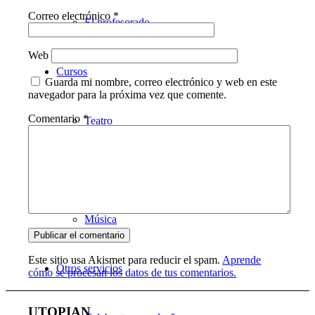
Correo electrónico
*
El profesorado
Web
Cursos
Guarda mi nombre, correo electrónico y web en este
navegador para la próxima vez que comente.
Comentario
*
Teatro
Danza
Música
Este sitio usa Akismet para reducir el spam.
Aprende
Otros servicios
cómo se procesan los datos de tus comentarios.
UTOPIAN