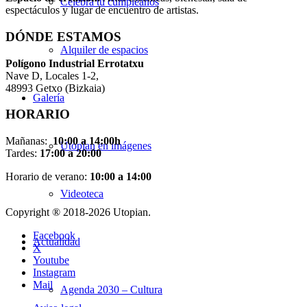
Celebra tu cumpleaños
espectáculos y lugar de encuentro de artistas.
DÓNDE ESTAMOS
Alquiler de espacios
Pol
í
gono Industrial Errotatxu
Nave D, Locales 1-2,
48993 Getxo (Bizkaia)
Galería
HORARIO
Mañanas:
10:00 a 14:00h
Utopian en imágenes
Tardes:
17:00 a 20:00
Horario de verano:
10:00 a 14:00
Videoteca
Copyright ® 2018-
2026 Utopian.
Facebook
Actualidad
X
Youtube
Instagram
Mail
Agenda 2030 – Cultura