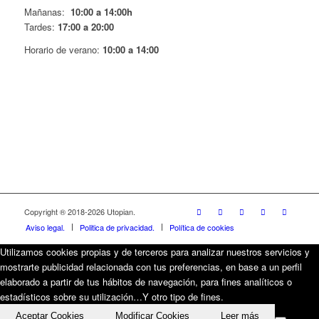
Mañanas:
10:00 a 14:00h
Tardes:
17:00 a 20:00
Horario de verano:
10:00 a 14:00
Copyright ® 2018-
2026 Utopian.
Aviso legal.
Politica de privacidad.
Política de cookies
Utilizamos cookies propias y de terceros para analizar nuestros servicios y
mostrarte publicidad relacionada con tus preferencias, en base a un perfil
elaborado a partir de tus hábitos de navegación, para fines analíticos o
estadísticos sobre su utilización…Y otro tipo de fines.
Aceptar Cookies
Modificar Cookies
Leer más