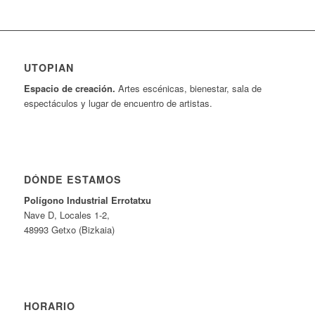
UTOPIAN
Espacio de creaci
ó
n.
Artes escénicas, bienestar, sala de
espectáculos y lugar de encuentro de artistas.
DÓNDE ESTAMOS
Pol
í
gono Industrial Errotatxu
Nave D, Locales 1-2,
48993 Getxo (Bizkaia)
HORARIO