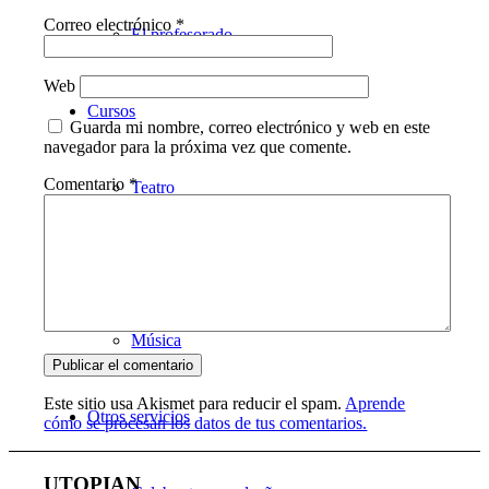
Correo electrónico
*
El profesorado
Web
Cursos
Guarda mi nombre, correo electrónico y web en este
navegador para la próxima vez que comente.
Comentario
*
Teatro
Danza
Música
Este sitio usa Akismet para reducir el spam.
Aprende
Otros servicios
cómo se procesan los datos de tus comentarios.
UTOPIAN