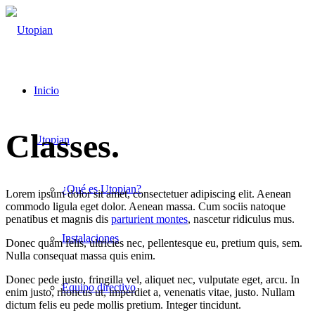
Inicio
Classes
.
Utopian
¿Qué es Utopian?
Lorem ipsum dolor sit amet, consectetuer adipiscing elit. Aenean
commodo ligula eget dolor. Aenean massa. Cum sociis natoque
penatibus et magnis dis
parturient montes
, nascetur ridiculus mus.
Instalaciones
Donec quam felis, ultricies nec, pellentesque eu, pretium quis, sem.
Nulla consequat massa quis enim.
Donec pede justo, fringilla vel, aliquet nec, vulputate eget, arcu. In
Equipo directivo
enim justo, rhoncus ut, imperdiet a, venenatis vitae, justo. Nullam
dictum felis eu pede mollis pretium. Integer tincidunt.