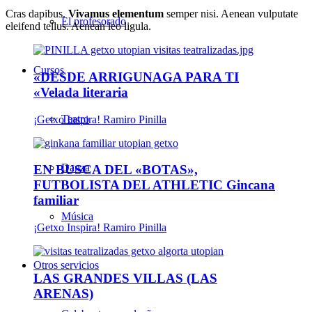
Cras dapibus.
Vivamus elementum
semper nisi. Aenean vulputate
El profesorado
eleifend tellus. Aenean leo ligula.
Cursos
«DESDE ARRIGUNAGA PARA TI
«Velada literaria
Teatro
¡Getxo Inspira! Ramiro Pinilla
Danza
EN BUSCA DEL «BOTAS»,
FUTBOLISTA DEL ATHLETIC Gincana
familiar
Música
¡Getxo Inspira! Ramiro Pinilla
Otros servicios
LAS GRANDES VILLAS (LAS
ARENAS)