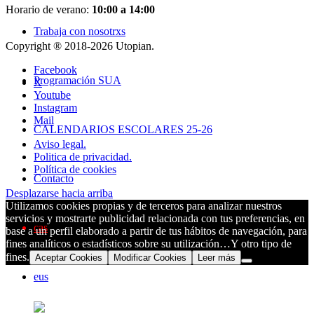
Horario de verano:
10:00 a 14:00
Trabaja con nosotrxs
Copyright ® 2018-
2026 Utopian.
Facebook
Programación SUA
X
Youtube
Instagram
Mail
CALENDARIOS ESCOLARES 25-26
Aviso legal.
Politica de privacidad.
Política de cookies
Contacto
Desplazarse hacia arriba
Utilizamos cookies propias y de terceros para analizar nuestros
servicios y mostrarte publicidad relacionada con tus preferencias, en
cas
base a un perfil elaborado a partir de tus hábitos de navegación, para
fines analíticos o estadísticos sobre su utilización…Y otro tipo de
fines.
Aceptar Cookies
Modificar Cookies
Leer más
eus