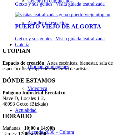
Celebra tu cumpleaños
Getxo y sus gentes | Visita guiada teatralizada
Alquiler de espacios
PUERTO VIEJO DE ALGORTA
Getxo y sus gentes | Visita guiada teatralizada
Galería
UTOPIAN
Espacio de creaci
ó
n.
Artes escénicas, bienestar, sala de
Utopian en imágenes
espectáculos y lugar de encuentro de artistas.
DÓNDE ESTAMOS
Videoteca
Pol
í
gono Industrial Errotatxu
Nave D, Locales 1-2,
48993 Getxo (Bizkaia)
Actualidad
HORARIO
Mañanas:
10:00 a 14:00h
Agenda 2030 – Cultura
Tardes:
17:00 a 20:00