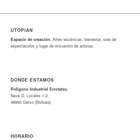
UTOPIAN
Espacio de creaci
ó
n.
Artes escénicas, bienestar, sala de
espectáculos y lugar de encuentro de artistas.
DÓNDE ESTAMOS
Pol
í
gono Industrial Errotatxu
Nave D, Locales 1-2,
48993 Getxo (Bizkaia)
HORARIO