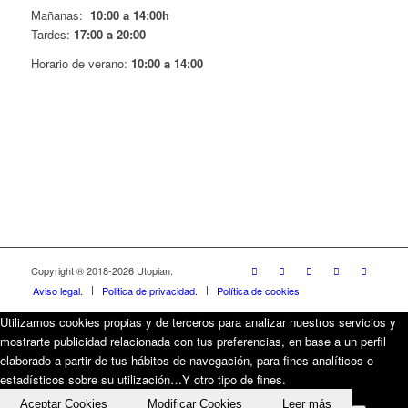
Mañanas:
10:00 a 14:00h
Tardes:
17:00 a 20:00
Horario de verano:
10:00 a 14:00
Copyright ® 2018-
2026 Utopian.
Aviso legal.
Politica de privacidad.
Política de cookies
Utilizamos cookies propias y de terceros para analizar nuestros servicios y
mostrarte publicidad relacionada con tus preferencias, en base a un perfil
elaborado a partir de tus hábitos de navegación, para fines analíticos o
estadísticos sobre su utilización…Y otro tipo de fines.
Aceptar Cookies
Modificar Cookies
Leer más