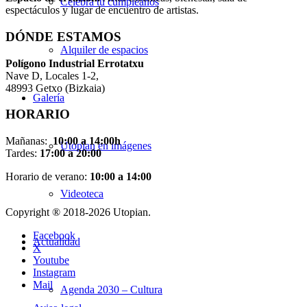
Celebra tu cumpleaños
espectáculos y lugar de encuentro de artistas.
DÓNDE ESTAMOS
Alquiler de espacios
Pol
í
gono Industrial Errotatxu
Nave D, Locales 1-2,
48993 Getxo (Bizkaia)
Galería
HORARIO
Mañanas:
10:00 a 14:00h
Utopian en imágenes
Tardes:
17:00 a 20:00
Horario de verano:
10:00 a 14:00
Videoteca
Copyright ® 2018-
2026 Utopian.
Facebook
Actualidad
X
Youtube
Instagram
Mail
Agenda 2030 – Cultura