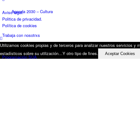
Agenda 2030 – Cultura
Aviso legal.
Politica de privacidad.
Política de cookies
Trabaja con nosotrxs
Utilizamos cookies propias y de terceros para analizar nuestros servicios y mo
estadísticos sobre su utilización…Y otro tipo de fines.
Aceptar Cookies
Programación SUA
CALENDARIOS ESCOLARES 25-26
Contacto
cas