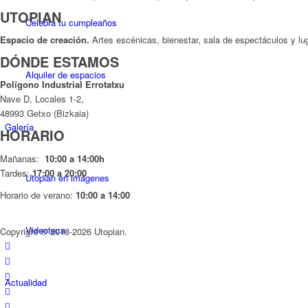
UTOPIAN
Celebra tu cumpleaños
Espacio de creaci
ó
n.
Artes escénicas, bienestar, sala de espectáculos y lug
DÓNDE ESTAMOS
Alquiler de espacios
Pol
í
gono Industrial Errotatxu
Nave D, Locales 1-2,
48993 Getxo (Bizkaia)
Galería
HORARIO
Mañanas:
10:00 a 14:00h
Tardes:
17:00 a 20:00
Utopian en imágenes
Horario de verano:
10:00 a 14:00
Videoteca
Copyright ® 2018-
2026 Utopian.
Actualidad