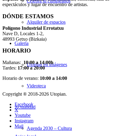
Celebra tu cumpleaños
espectáculos y lugar de encuentro de artistas.
DÓNDE ESTAMOS
Alquiler de espacios
Pol
í
gono Industrial Errotatxu
Nave D, Locales 1-2,
48993 Getxo (Bizkaia)
Galería
HORARIO
Mañanas:
10:00 a 14:00h
Utopian en imágenes
Tardes:
17:00 a 20:00
Horario de verano:
10:00 a 14:00
Videoteca
Copyright ® 2018-
2026 Utopian.
Facebook
Actualidad
X
Youtube
Instagram
Mail
Agenda 2030 – Cultura