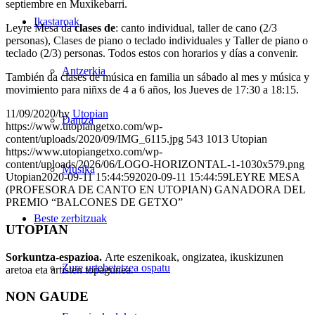
septiembre en Muxikebarri.
Ikastaroak
Leyre Mesa da
clases de
: canto individual, taller de cano (2/3
personas), Clases de piano o teclado individuales y Taller de piano o
teclado (2/3) personas. Todos estos con horarios y días a convenir.
Antzerkia
También da clases de música en familia un sábado al mes y música y
movimiento para niñxs de 4 a 6 años, los Jueves de 17:30 a 18:15.
11/09/2020
/
by
Utopian
Dantza
https://www.utopiangetxo.com/wp-
content/uploads/2020/09/IMG_6115.jpg
543
1013
Utopian
https://www.utopiangetxo.com/wp-
content/uploads/2026/06/LOGO-HORIZONTAL-1-1030x579.png
Musika
Utopian
2020-09-11 15:44:59
2020-09-11 15:44:59
LEYRE MESA
(PROFESORA DE CANTO EN UTOPIAN) GANADORA DEL
PREMIO “BALCONES DE GETXO”
Beste zerbitzuak
UTOPIAN
Sorkuntza-espazioa.
Arte eszenikoak, ongizatea, ikuskizunen
Zure urtebetetzea ospatu
aretoa eta artisten topagunea.
NON GAUDE