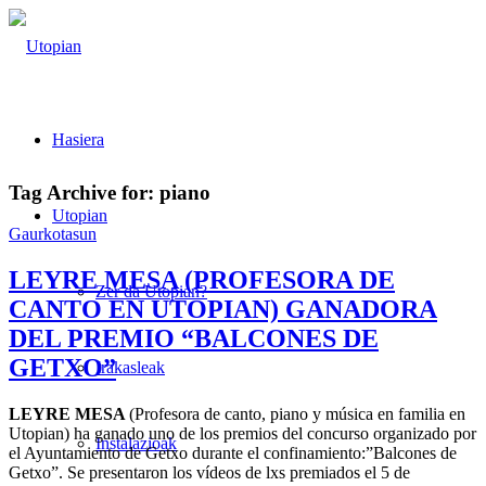
Hasiera
Tag Archive for:
piano
Utopian
Gaurkotasun
LEYRE MESA (PROFESORA DE
Zer da Utopian?
CANTO EN UTOPIAN) GANADORA
DEL PREMIO “BALCONES DE
GETXO”
Irakasleak
LEYRE MESA
(Profesora de canto, piano y música en familia en
Utopian) ha ganado uno de los premios del concurso organizado por
Instalazioak
el Ayuntamiento de Getxo durante el confinamiento:”Balcones de
Getxo”. Se presentaron los vídeos de lxs premiados el 5 de