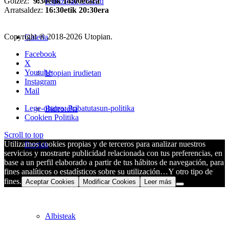
Goizez:
9:30etik 14:00etara
Espazioak alokatu
Arratsaldez:
16:30etik 20:30era
Copyright ® 2018-
2026 Utopian.
Galeria
Facebook
X
Youtube
Utopian irudietan
Instagram
Mail
Lege-oharra. Pribatutasun-politika
Bideoteka
Cookien Politika
Scroll to top
Utilizamos cookies propias y de terceros para analizar nuestros
Berriak
servicios y mostrarte publicidad relacionada con tus preferencias, en
base a un perfil elaborado a partir de tus hábitos de navegación, para
fines analíticos o estadísticos sobre su utilización…Y otro tipo de
2030 Agenda – Kultura
fines.
Aceptar Cookies
Modificar Cookies
Leer más
Albisteak