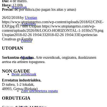
Dia:
4 de marzo.
Hora:
12.00h
Ikastaroak
Precio:
4€ por niño/a.(no pagan los aitas y amas)
26/02/2018
/
by
Utopian
https://www.utopiangetxo.com/wp-content/uploads/2018/02/CINE-
Antzerkia
EXP.jpg
817
686
Utopian
https://www.utopiangetxo.com/wp-
content/uploads/2026/06/LOGO-HORIZONTAL-1-1030x579.png
Utopian
2018-02-26 19:04:33
2018-02-26 19:04:33
Experiencias
Creativas en Familia
Dantza
UTOPIAN
Sorkuntza-espazioa.
Arte eszenikoak, ongizatea, ikuskizunen
Musika
aretoa eta artisten topagunea.
NON GAUDE
Beste zerbitzuak
Errotatxu industrialdea
,
D nabea, 1-2 lokalak,
48993, Getxo (Bizkaia)
Zure urtebetetzea ospatu
ORDUTEGIA