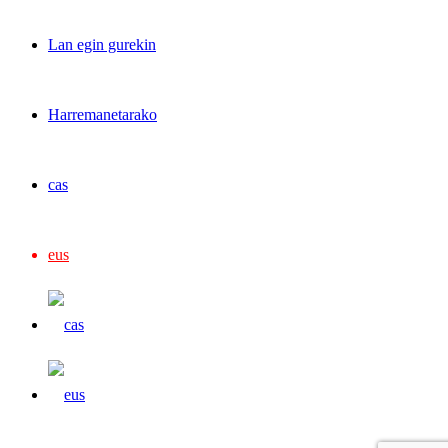
Lan egin gurekin
Harremanetarako
cas
eus