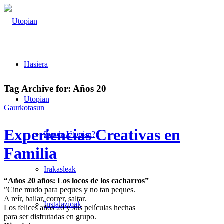
Hasiera
Tag Archive for:
Años 20
Utopian
Gaurkotasun
Experiencias Creativas en
Zer da Utopian?
Familia
Irakasleak
“Años 20 años: Los locos de los cacharros”
”Cine mudo para peques y no tan peques.
A reír, bailar, correr, saltar.
Instalazioak
Los felices años 20 y sus películas hechas
para ser disfrutadas en grupo.