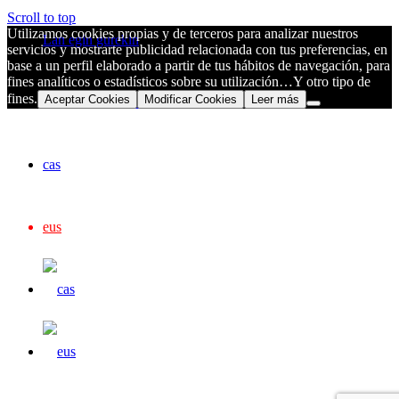
Scroll to top
Utilizamos cookies propias y de terceros para analizar nuestros
Lan egin gurekin
servicios y mostrarte publicidad relacionada con tus preferencias, en
base a un perfil elaborado a partir de tus hábitos de navegación, para
fines analíticos o estadísticos sobre su utilización…Y otro tipo de
fines.
Aceptar Cookies
Modificar Cookies
Leer más
Harremanetarako
cas
eus