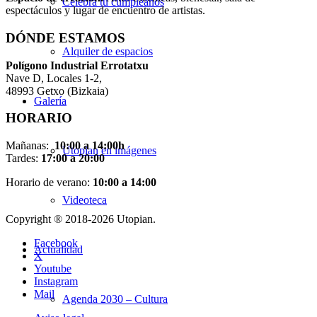
Celebra tu cumpleaños
espectáculos y lugar de encuentro de artistas.
DÓNDE ESTAMOS
Alquiler de espacios
Pol
í
gono Industrial Errotatxu
Nave D, Locales 1-2,
48993 Getxo (Bizkaia)
Galería
HORARIO
Mañanas:
10:00 a 14:00h
Utopian en imágenes
Tardes:
17:00 a 20:00
Horario de verano:
10:00 a 14:00
Videoteca
Copyright ® 2018-
2026 Utopian.
Facebook
Actualidad
X
Youtube
Instagram
Mail
Agenda 2030 – Cultura